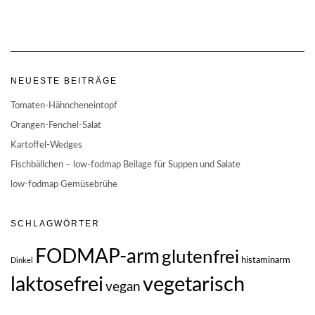
NEUESTE BEITRÄGE
Tomaten-Hähncheneintopf
Orangen-Fenchel-Salat
Kartoffel-Wedges
Fischbällchen – low-fodmap Beilage für Suppen und Salate
low-fodmap Gemüsebrühe
SCHLAGWÖRTER
FODMAP-arm
glutenfrei
histaminarm
Dinkel
vegetarisch
laktosefrei
vegan