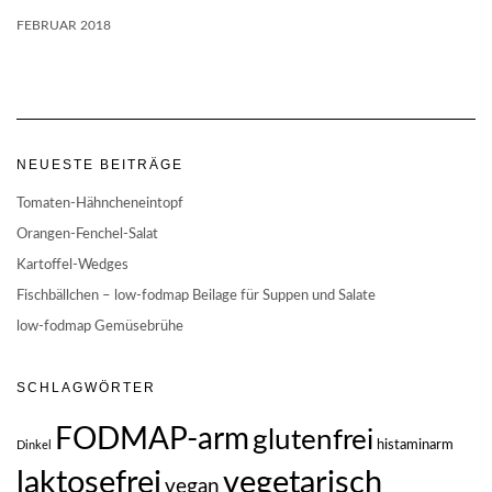
FEBRUAR 2018
NEUESTE BEITRÄGE
Tomaten-Hähncheneintopf
Orangen-Fenchel-Salat
Kartoffel-Wedges
Fischbällchen – low-fodmap Beilage für Suppen und Salate
low-fodmap Gemüsebrühe
SCHLAGWÖRTER
FODMAP-arm
glutenfrei
histaminarm
Dinkel
vegetarisch
laktosefrei
vegan