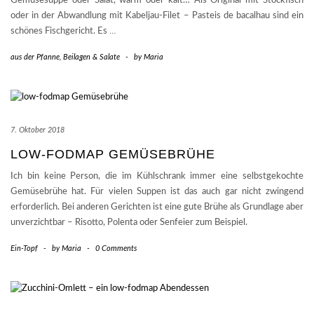
Gemüsesuppe oder Salat, warm oder kalt… Als Original mit Stockfisch
oder in der Abwandlung mit Kabeljau-Filet – Pasteis de bacalhau sind ein
schönes Fischgericht. Es
…
aus der Pfanne
,
Beilagen & Salate
-
by
Maria
7. Oktober 2018
LOW-FODMAP GEMÜSEBRÜHE
Ich bin keine Person, die im Kühlschrank immer eine selbstgekochte
Gemüsebrühe hat. Für vielen Suppen ist das auch gar nicht zwingend
erforderlich. Bei anderen Gerichten ist eine gute Brühe als Grundlage aber
unverzichtbar – Risotto, Polenta oder Senfeier zum Beispiel.
Ein-Topf
-
by
Maria
-
0 Comments